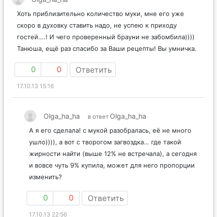
Хоть приблизительно количество муки, мне его уже
скоро в духовку ставить надо, не успею к приходу
гостей….! И чего проверенный брауни не забомбила))))
Танюша, ещё раз спасибо за Ваши рецепты! Вы умничка.
0
0
Ответить
17.10.13 15:16
Olga_ha_ha
Olga_ha_ha
в ответ
А я его сделала! с мукой разобралась, её не много
ушло)))), а вот с творогом загвоздка… где такой
жирности найти (выше 12% не встречала), а сегодня
и вовсе чуть 9% купила, может для него пропорции
изменить?
0
0
Ответить
17.10.13 22:56