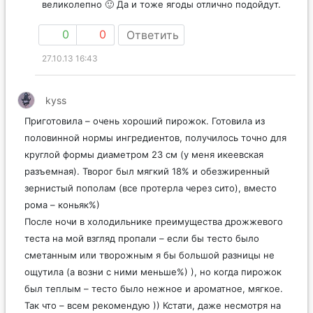
великолепно 🙂 Да и тоже ягоды отлично подойдут.
0
0
Ответить
27.10.13 16:43
kyss
Приготовила – очень хороший пирожок. Готовила из
половинной нормы ингредиентов, получилось точно для
круглой формы диаметром 23 cм (у меня икеевская
разъемная). Творог был мягкий 18% и обезжиренный
зернистый пополам (все протерла через сито), вместо
рома – коньяк%)
После ночи в холодильнике преимущества дрожжевого
теста на мой взгляд пропали – если бы тесто было
сметанным или творожным я бы большой разницы не
ощутила (а возни с ними меньше%) ), но когда пирожок
был теплым – тесто было нежное и ароматное, мягкое.
Так что – всем рекомендую )) Кстати, даже несмотря на