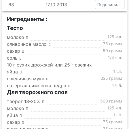
68
17.10.2013
Поделиться
Ингредиенты :
Тесто
молоко
125 мл.
сливочное масло
75 грамм
сахар
50 грамм
соль
1/4 ч.л.
10 г сухих дрожжей или 25 г свежих
яйца
1 шт.
пшеничная мука
325 грамм
натертая лимонная цедра
1 ч.л.
Для творожного слоя
творог 18-20%
500 грамм
молоко
125 мл.
яйца
1 шт.
сахар
75 грамм
75 грамм