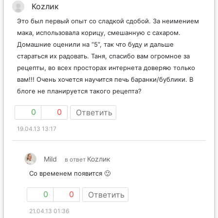
Коzлик
Это был первый опыт со сладкой сдобой. За неимением
мака, использовала корицу, смешанную с сахаром.
Домашние оценили на “5”, так что буду и дальше
стараться их радовать. Таня, спасибо вам огромное за
рецепты, во всех просторах интернета доверяю только
вам!!! Очень хочется научится печь баранки/бублики. В
блоге не планируется такого рецепта?
0
0
Ответить
19.04.13 13:17
Mild
Коzлик
в ответ
Со временем появится 🙂
0
0
Ответить
21.04.13 01:36