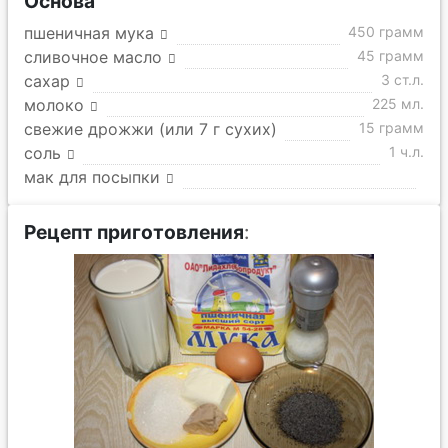
Основа
пшеничная мука
450 грамм
сливочное масло
45 грамм
сахар
3 ст.л.
молоко
225 мл.
свежие дрожжи (или 7 г сухих)
15 грамм
соль
1 ч.л.
мак для посыпки
Рецепт приготовления
: