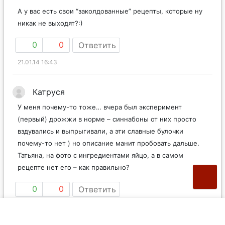
А у вас есть свои “заколдованные” рецепты, которые ну
никак не выходят?:)
0
0
Ответить
21.01.14 16:43
Катруся
У меня почему-то тоже… вчера был эксперимент
(первый) дрожжи в норме – синнабоны от них просто
вздувались и выпрыгивали, а эти славные булочки
почему-то нет ) но описание манит пробовать дальше.
Татьяна, на фото с ингредиентами яйцо, а в самом
рецепте нет его – как правильно?
0
0
Ответить
21.01.14 17:23