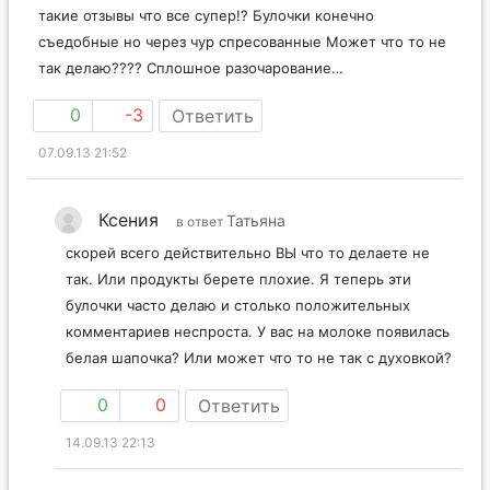
такие отзывы что все супер!? Булочки конечно
съедобные но через чур спресованные Может что то не
так делаю???? Сплошное разочарование…
0
-3
Ответить
07.09.13 21:52
Ксения
Татьяна
в ответ
скорей всего действительно ВЫ что то делаете не
так. Или продукты берете плохие. Я теперь эти
булочки часто делаю и столько положительных
комментариев неспроста. У вас на молоке появилась
белая шапочка? Или может что то не так с духовкой?
0
0
Ответить
14.09.13 22:13