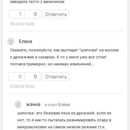
заводила тесто с ванилином
1
0
Ответить
20.01.13 10:29
Елена
Скажите, пожалуйста, как выглядит “шапочка” на молоке
с дрожжами и сахаром. А то у меня уже все стоит
полчаса примерно. но никаких изменений…
0
0
Ответить
07.02.13 12:42
жанна
Елена
в ответ
шапочка- это бежевая пена из дрожжей. если ее
нет, то я как-то пыталась реанимировать опару в
микроволковке на самом низком режиме (т.к.