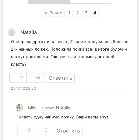
← Ранее
1
2
3
4
Natalia
Отмеряла дрожжи на весах, 7 грамм получились больше
2-х чайных ложек. Положила почти все, в итоге булочки
пахнут дрожжами. Так все-таки сколько дрожжей
класть?
2
-2
Ответить
25.10.12 22:30
Mild
Natalia
в ответ
Класть одну чайную ложку. Ваши весы врут.
2
0
Ответить