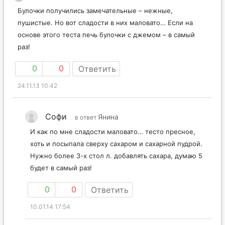
Булочки получились замечательные – нежные,
пушистые. Но вот сладости в них маловато… Если на
основе этого теста печь булочки с джемом – в самый
раз!
0
0
Ответить
24.11.13 10:42
Софи
Янина
в ответ
И как по мне сладости маловато… тесто пресное,
хоть и посыпала сверху сахаром и сахарной пудрой.
Нужно более 3-х стол л. добавлять сахара, думаю 5
будет в самый раз!
0
0
Ответить
10.01.14 17:54