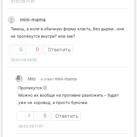
31.01.09 11:41
mini-mama
Танюш, а если в обычную форму класть, без дырки…они
не пропекутся внутри? или как?
0
0
Ответить
26.02.09 09:50
Mild
mini-mama
в ответ
Пропекутся 🙂
Можно их вообще на противне разложить – будет
уже не хоровод, а просто булочки.
1
0
Ответить
26.02.09 11:01