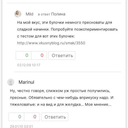
Mild
Полина
в ответ
На мой вкус, эти булочки немного пресноваты для
сладкой начинки. Попробуйте поэкспериментировать
с тестом для вот этих булочек:
http://www.vkusnyblog.ru/smak/3550
0
0
Ответить
02.12.09 10:17
Marinul
Ну, честно говоря, слижком уж простые получились,
пресные. Обязательно с чем-нибудь вприкуску надо. И
тяжеловатые: и на вид и для желудка… Мое мнение…
0
0
Ответить
29.01.10 02:01