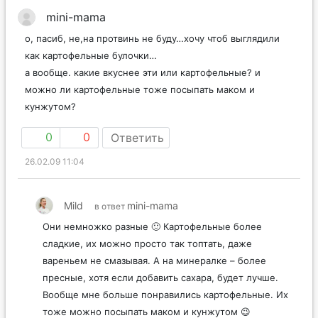
mini-mama
о, пасиб, не,на протвинь не буду…хочу чтоб выглядили
как картофельные булочки…
а вообще. какие вкуснее эти или картофельные? и
можно ли картофельные тоже посыпать маком и
кунжутом?
0
0
Ответить
26.02.09 11:04
Mild
mini-mama
в ответ
Они немножко разные 🙂 Картофельные более
сладкие, их можно просто так топтать, даже
вареньем не смазывая. А на минералке – более
пресные, хотя если добавить сахара, будет лучше.
Вообще мне больше понравились картофельные. Их
тоже можно посыпать маком и кунжутом 😉