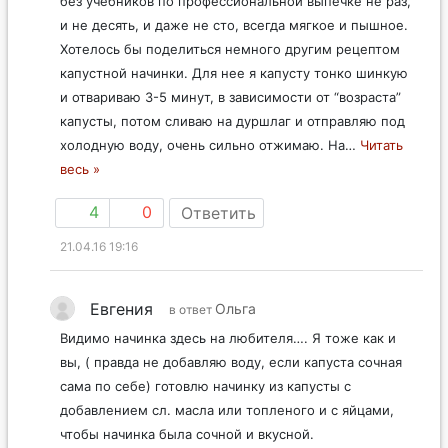
без учебников по профессиональной выпечке не раз,
и не десять, и даже не сто, всегда мягкое и пышное.
Хотелось бы поделиться немного другим рецептом
капустной начинки. Для нее я капусту тонко шинкую
и отвариваю 3-5 минут, в зависимости от “возраста”
капусты, потом сливаю на дуршлаг и отправляю под
холодную воду, очень сильно отжимаю. На
…
Читать
весь »
4
0
Ответить
21.04.16 19:16
Евгения
Ольга
в ответ
Видимо начинка здесь на любителя…. Я тоже как и
вы, ( правда не добавляю воду, если капуста сочная
сама по себе) готовлю начинку из капусты с
добавлением сл. масла или топленого и с яйцами,
чтобы начинка была сочной и вкусной.