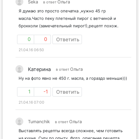
Seka
Ольга
в ответ
Я думаю это просто опечатка ,нужно 45 гр
масла.Часто пеку плетеный пирог с ветчиной и
брокколи (замечательный пирог!),рецепт похож.
0
0
Ответить
21.04.16 06:50
Катерина
Ольга
в ответ
Ну на фото явно не 450 г. масла, а гораздо меньше)))
1
-1
Ответить
21.04.16 07:00
Tumanchik
Ольга
в ответ
Выставлять рецепты всегда сложнее, чем готовить
на кухне. Суду по опыту. Фото, описание рецепта,