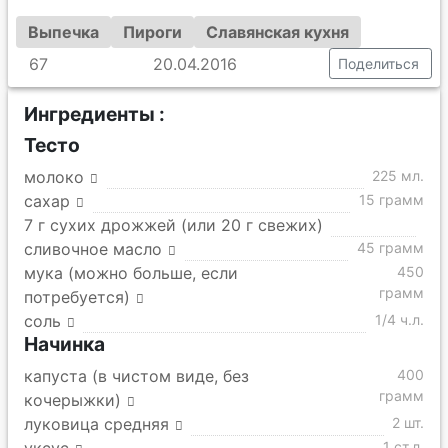
Выпечка
Пироги
Славянская кухня
67
20.04.2016
Поделиться
Ингредиенты :
Тесто
молоко
225 мл.
сахар
15 грамм
7 г сухих дрожжей (или 20 г свежих)
сливочное масло
45 грамм
мука (можно больше, если
450
грамм
потребуется)
соль
1/4 ч.л.
Начинка
капуста (в чистом виде, без
400
грамм
кочерыжки)
луковица средняя
2 шт.
1 ст.л.