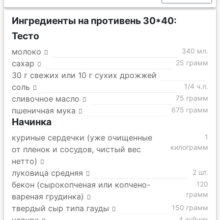
Ингредиенты на противень 30*40:
Тесто
молоко
340 мл.
сахар
25 грамм
30 г свежих или 10 г сухих дрожжей
соль
1/4 ч.л.
сливочное масло
75 грамм
пшеничная мука
675 грамм
Начинка
куриные сердечки (уже очищенные
1
килограмм
от пленок и сосудов, чистый вес
нетто)
луковица средняя
2 шт.
бекон (сырокопченая или копчено-
120
грамм
вареная грудинка)
твердый сыр типа гауды
150 грамм
4 зубчик