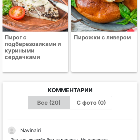
Пирог с
Пирожки с ливером
подберезовиками и
куриными
сердечками
КОММЕНТАРИИ
Все (20)
С фото (0)
Navinairi
Татьяна, спасибо Вам за рецепты. Не перестаю