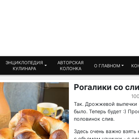
ЭНЦИКЛОПЕДИЯ
АВТОРСКАЯ
О ГЛАВНОМ
КО
КУЛИНАРА
КОЛОНКА
Рогалики со сл
10
Так. Дрожжевой выпечки 
было. Теперь будет :) Пр
половинок слив.
Здесь очень важно взять 
с объемом начинки - с од