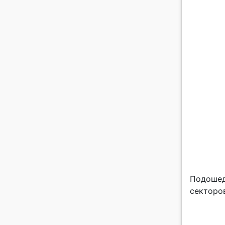
Подошед
секторо