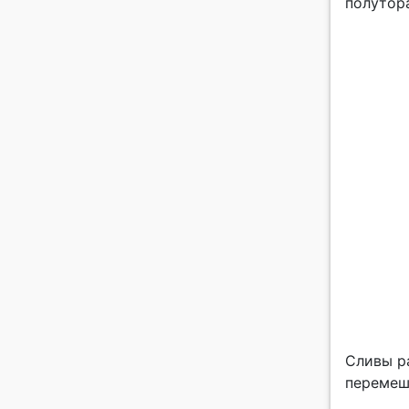
полутора
Сливы р
перемеш