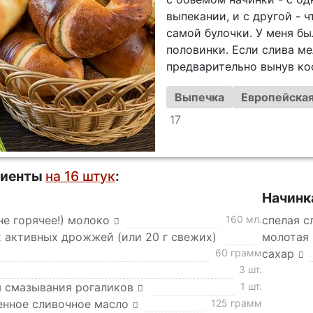
выпекании, и с другой - 
самой булочки. У меня бы
половинки. Если слива ме
предварительно вынув ко
Выпечка
Европейская
17
диенты
на 16 штук
:
Начинк
не горячее!) молоко
160 мл.
спелая с
х активных дрожжей (или 20 г свежих)
молотая
60 грамм
сахар
3 шт.
я смазывания рогаликов
1 шт.
енное сливочное масло
125 грамм