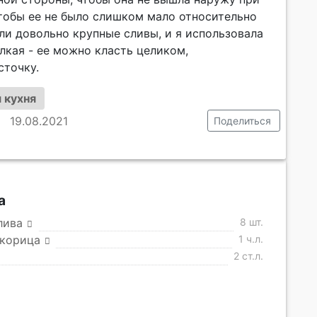
чтобы ее не было слишком мало относительно
ли довольно крупные сливы, и я использовала
лкая - ее можно класть целиком,
сточку.
 кухня
19.08.2021
Поделиться
а
лива
8 шт.
 корица
1 ч.л.
2 ст.л.