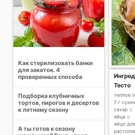
Как стерилизовать банки
для закаток. 4
Ингре
проверенных способа
Тесто
теплое (
Подборка клубничных
тортов, пирогов и десертов
7 г сухи
к летнему сезону
сахар
яйца
яйцо дл
А ты готов к сезону
растопл