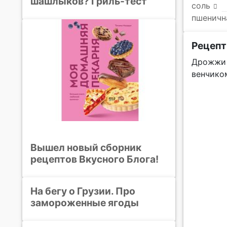
шашлыков? Гриль-тест
соль
пшеничн
Рецепт
Дрожжи 
венчико
Вышел новый сборник
рецептов Вкусного Блога!
На бегу о Грузии. Про
замороженные ягоды