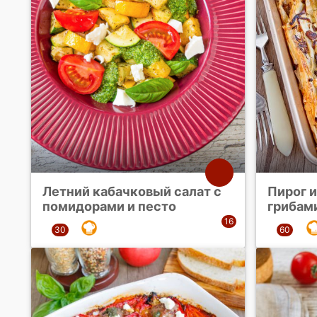
Летний кабачковый салат с
Пирог и
помидорами и песто
грибам