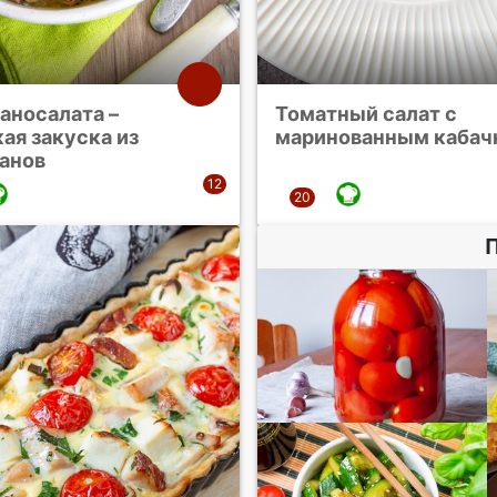
аносалата –
Томатный салат с
ая закуска из
маринованным кабач
анов