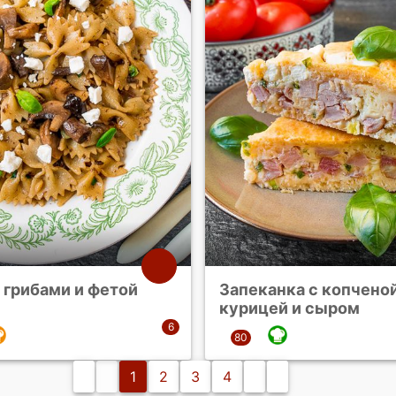
 грибами и фетой
Запеканка с копчено
курицей и сыром
1
2
3
4