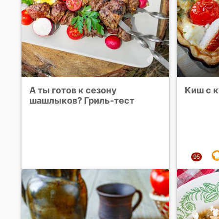
А ты готов к сезону
Киш с 
шашлыков? Гриль-тест