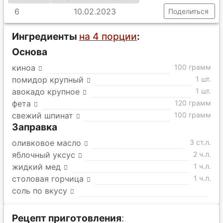
6
10.02.2023
Поделиться
Ингредиенты
на 4 порции
:
Основа
киноа
100 грамм
помидор крупный
1 шт.
авокадо крупное
1 шт.
фета
120 грамм
свежий шпинат
100 грамм
Заправка
оливковое масло
3 ст.л.
яблочный уксус
2 ч.л.
жидкий мед
1 ч.л.
столовая горчица
1 ч.л.
соль по вкусу
Рецепт приготовления
: