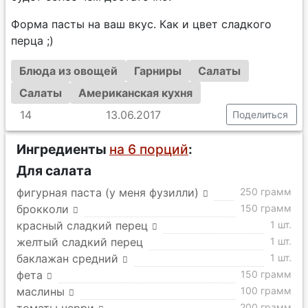
Форма пасты на ваш вкус. Как и цвет сладкого
перца ;)
Блюда из овощей
Гарниры
Салаты
Салаты
Американская кухня
14
13.06.2017
Поделиться
Ингредиенты
на 6 порций
:
Для салата
фигурная паста (у меня фузилли)
250 грамм
брокколи
150 грамм
красный сладкий перец
1 шт.
желтый сладкий перец
1 шт.
баклажан средний
1 шт.
фета
150 грамм
маслины
100 грамм
200 грамм