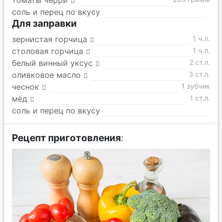
томаты черри
соль и перец по вкусу
Для заправки
зернистая горчица
1 ч.л.
столовая горчица
1 ч.л.
белый винный уксус
2 ст.л.
оливковое масло
3 ст.л.
чеснок
1 зубчик
мёд
1 ст.л.
соль и перец по вкусу
Рецепт приготовления
: