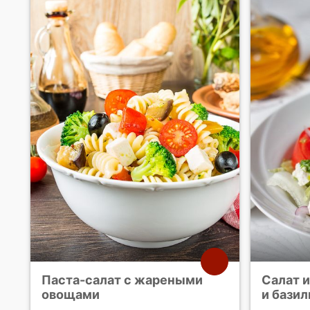
Паста-салат с жареными
Салат 
овощами
и базил