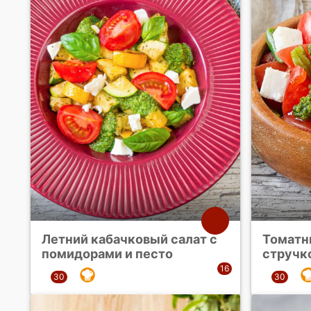
Летний кабачковый салат с
Томатн
помидорами и песто
стручк