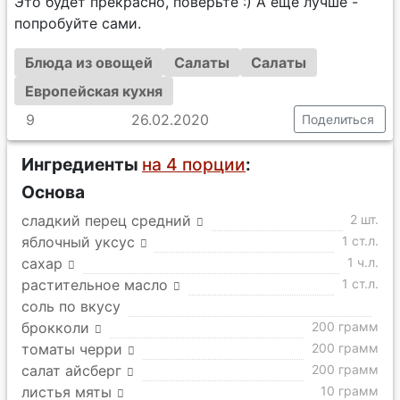
Это будет прекрасно, поверьте :) А еще лучше -
попробуйте сами.
Блюда из овощей
Салаты
Салаты
Европейская кухня
9
26.02.2020
Поделиться
Ингредиенты
на 4 порции
:
Основа
сладкий перец средний
2 шт.
яблочный уксус
1 ст.л.
сахар
1 ч.л.
растительное масло
1 ст.л.
соль по вкусу
брокколи
200 грамм
томаты черри
200 грамм
салат айсберг
200 грамм
листья мяты
10 грамм