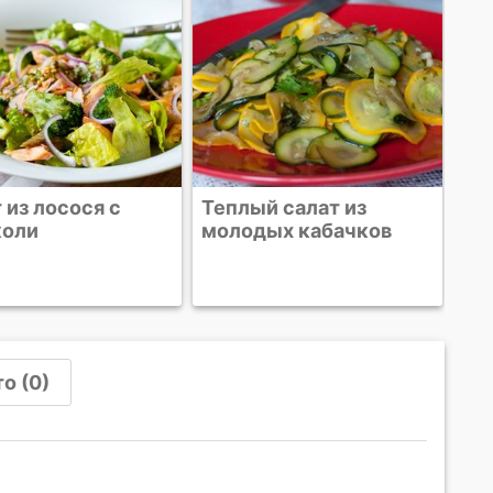
й салат из
дых кабачков
о (0)