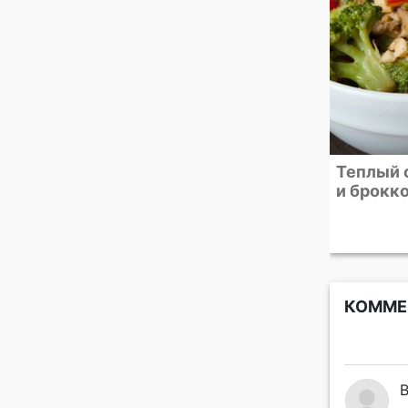
Теплый салат из перца
Овощной
и брокколи
печеным
броккол
заправк
КОММЕ
B