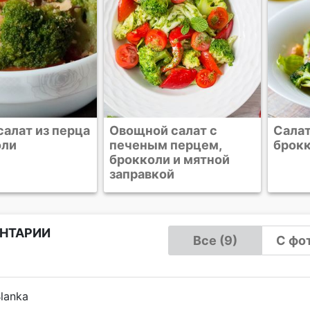
 салат с
Салат из лосося с
Теплы
 перцем,
брокколи
моло
и и мятной
ой
НТАРИИ
Все (9)
С фот
lanka