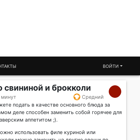
НТАКТЫ
ВОЙТИ
о свининой и брокколи
 минут
Средний
жете подать в качестве основного блюда за
амом деле способен заменить собой горячее для
зверским аппетитом ;).
ожно использовать филе куриной или
кколи можно заменить на другие овощи по