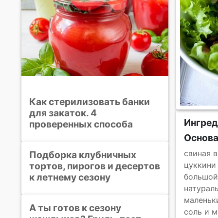
Как стерилизовать банки
для закаток. 4
Ингре
проверенных способа
Основ
свиная 
Подборка клубничных
тортов, пирогов и десертов
цуккини
к летнему сезону
большой
натурал
маленьк
А ты готов к сезону
соль и 