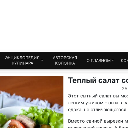
ЭНЦИКЛОПЕДИЯ
АВТОРСКАЯ
О ГЛАВНОМ
КО
КУЛИНАРА
КОЛОНКА
Теплый салат с
25
Этот сытный салат вы мо
легким ужином - он и в с
едока, не отличающегося 
Вместо свиной вырезки м
индюшиной грудки. А бро