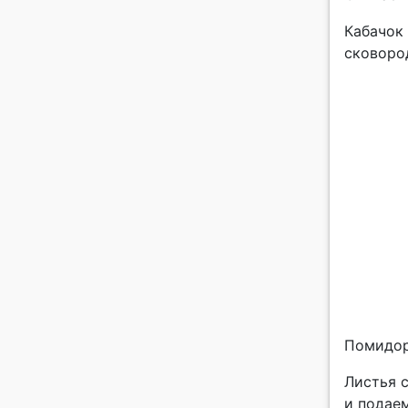
Кабачок 
сковород
Помидор
Листья 
и подаем