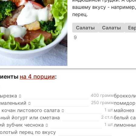
вашему вкусу - например
перец.
Салаты
Салаты
Ев
9
диенты
на 4 порции
:
а
вырезка
400 грамм
броккол
 маленький
250 грамм
помидор
 кочан листового салата
1 шт.
майонез
ьный йогурт или сметана
2 ст.л.
белый са
ий зубчик чеснока
1 шт.
лимонны
молотый перец по вкусу