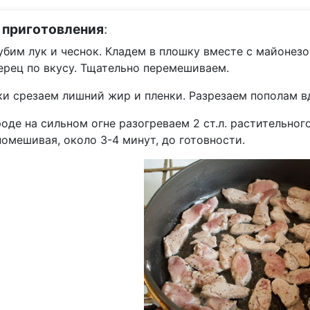
 приготовления
:
убим лук и чеснок. Кладем в плошку вместе с майонез
ерец по вкусу. Тщательно перемешиваем.
ки срезаем лишний жир и пленки. Разрезаем пополам вд
оде на сильном огне разогреваем 2 ст.л. растительног
омешивая, около 3-4 минут, до готовности.