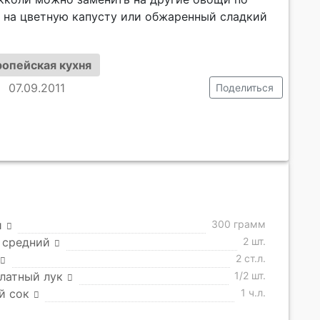
, на цветную капусту или обжаренный сладкий
ропейская кухня
07.09.2011
Поделиться
и
300 грамм
 средний
2 шт.
2 ст.л.
латный лук
1/2 шт.
й сок
1 ч.л.