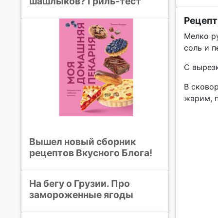
шашлыков? Гриль-тест
Рецепт
Мелко р
соль и п
С вырез
В сковор
жарим, п
Вышел новый сборник
рецептов Вкусного Блога!
На бегу о Грузии. Про
замороженные ягоды