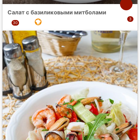
Салат с базиликовыми митболами