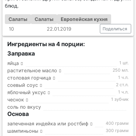
блюд.
Салаты
Салаты
Европейская кухня
10
22.01.2019
Поделиться
Ингредиенты на 4 порции:
Заправка
яйца
1 шт.
растительное масло
250 мл.
столовая горчица
1 ч.л.
соевый соус
2 ст.л.
яблочный уксус
1 ч.л.
чеснок
1 зубчик
соль по вкусу
Основа
запеченная индейка или ростбиф
400 грамм
шампиньоны
300 грамм