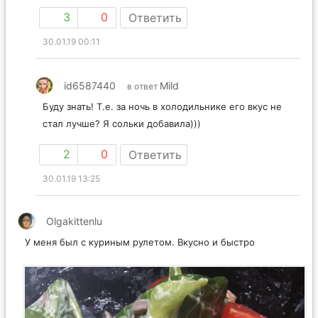
3
0
Ответить
30.01.19 00:11
id6587440
Mild
в ответ
Буду знать! Т.е. за ночь в холодильнике его вкус не
стал лучше? Я сольки добавила)))
2
0
Ответить
30.01.19 13:25
Olgakittenlu
У меня был с куриным рулетом. Вкусно и быстро