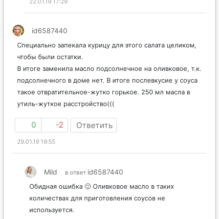
22.01.19 17:29
id6587440
Специально запекала курицу для этого салата целиком,
чтобы были остатки.
В итоге заменила масло подсолнечное на оливковое, т.к.
подсолнечного в доме нет. В итоге послевкусие у соуса
такое отвратительное-жутко горькое. 250 мл масла в
утиль-жуткое расстройство(((
0
-2
Ответить
29.01.19 19:55
Mild
id6587440
в ответ
Обидная ошибка 🙁 Оливковое масло в таких
количествах для приготовления соусов не
используется.