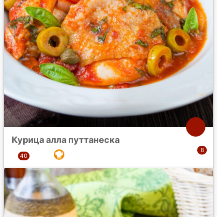
Курица алла путтанеска