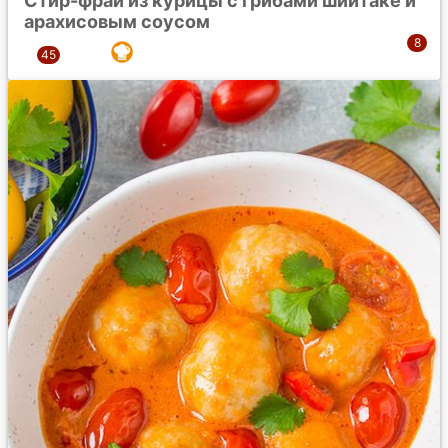
Стир-фрай из курицы с грибами шиитаке и
арахисовым соусом