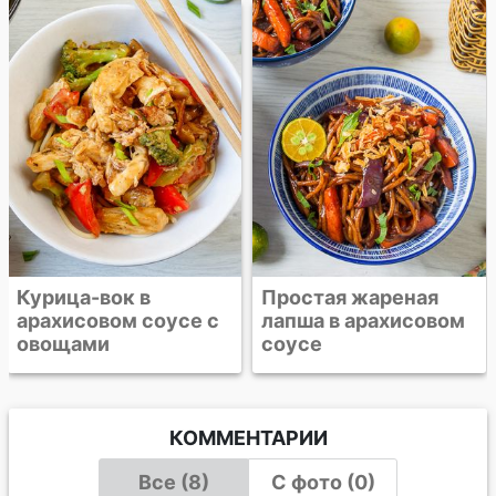
Стир-фрай из
курицы с яичной
лапшой
Простая жареная
лапша в арахисовом
соусе
КОММЕНТАРИИ
Все (8)
С фото (0)