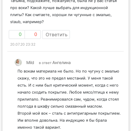
Татьяна, подскажите, пожалуйста, была ли у Вас статья
про воки? Какой лучше выбрать для индукционной
плиты? Как считаете, хороши ли чугунные с эмалью,
staub, например?
0
0
Ответить
20.07.20 23:32
Mild
Ангелина
в ответ
По вокам материала не было. Но по чугуну с эмалью
скажу, что это не предел местаний. У меня такой
есть. И с ним был критический момент, когда с него
начало сходить покрытие. Любое мясо/птица к нему
прилипало. Реанимировался сам, чудом, когда стоял
полгода в шкафу сильно смазанный маслом.
Второй мой вок – сталь с антипригарным покрытием.
Им вполне довольна. На индукцию я бы брала
именно такой вариант.