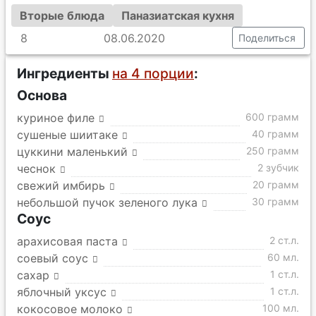
Вторые блюда
Паназиатская кухня
8
08.06.2020
Поделиться
Ингредиенты
на 4 порции
:
Основа
куриное филе
600 грамм
сушеные шиитаке
40 грамм
цуккини маленький
250 грамм
чеснок
2 зубчик
свежий имбирь
20 грамм
небольшой пучок зеленого лука
30 грамм
Соус
арахисовая паста
2 ст.л.
соевый соус
60 мл.
сахар
1 ст.л.
яблочный уксус
1 ст.л.
кокосовое молоко
100 мл.