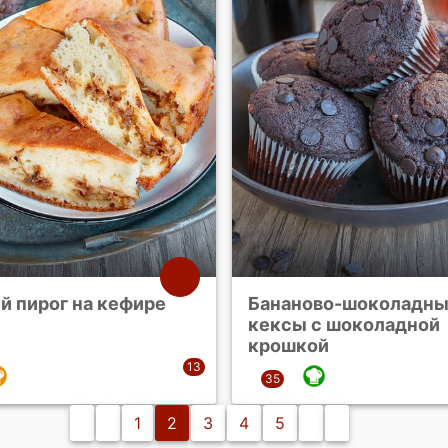
й пирог на кефире
Бананово-шоколадн
кексы с шоколадной
крошкой
1
2
3
4
5