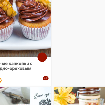
ные капкейки с
дно-ореховым
м