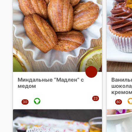
Миндальные “Мадлен” с
Ваниль
медом
шокола
кремо