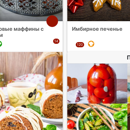
овые маффины с
Имбирное печенье
м