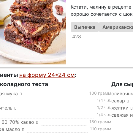
Кстати, малину в рецепте
хорошо сочетается с шок
Выпечка
Американска
428
диенты
на форму 24*24 см
:
коладного теста
Для сы
ая мука
100 грамм
сливочны
1/4 ч.л.
сахар
итель
1/2 ч.л.
желтки
1/4 ч.л.
свежая 
 60-70% какао
180 грамм
ое масло
110 грамм