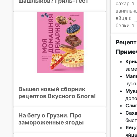
шашлыков? Гриль-тест
сахар
ванильн
яйца
белки
Рецепт
Примеч
Крим
заме
Мал
нужн
Вышел новый сборник
Мук
рецептов Вкусного Блога!
допо
Сли
Сах
На бегу о Грузии. Про
быст
замороженные ягоды
Яйц
яйца