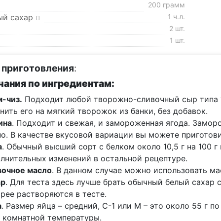
200 грамм
ый сахар
1 ч.л.
2 шт.
1 шт.
 приготовления
:
ания по ингредиентам:
-чиз.
Подходит любой творожно-сливочный сыр типа “
нить его на мягкий творожок из банки, без добавок.
ина
. Подходит и свежая, и замороженная ягода. Замо
о. В качестве вкусовой вариации вы можете приготови
а
. Обычный высший сорт с белком около 10,5 г на 100 
лнительных изменений в остальной рецептуре.
вочное масло
. В данном случае можно использовать м
ар
. Для теста здесь лучше брать обычный белый сахар
рее растворяются в тесте.
а
. Размер яйца – средний, С-1 или М – это около 55 г 
 комнатной температуры.