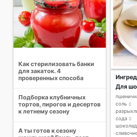
Как стерилизовать банки
для закаток. 4
Ингре
проверенных способа
Для шо
пшеничн
Подборка клубничных
тортов, пирогов и десертов
соль
к летнему сезону
разрыхл
сода
шоколад
А ты готов к сезону
сливочн