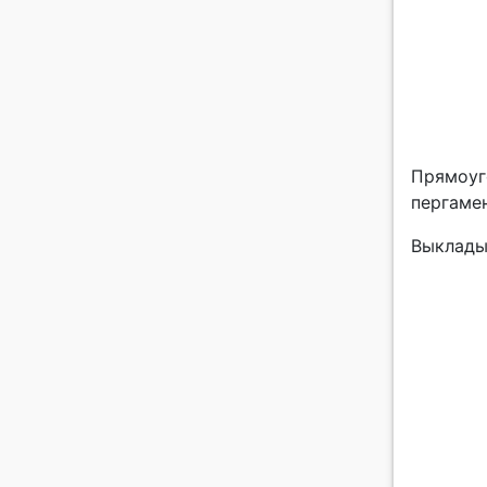
Прямоуг
пергаме
Выклады