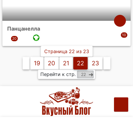
Панцанелла
Страница 22 из 23
19
20
21
22
23
Перейти к стр.
Рецепты на ваш e-mail: