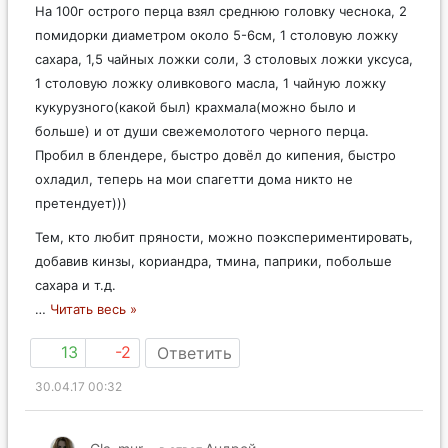
На 100г острого перца взял среднюю головку чеснока, 2
помидорки диаметром около 5-6см, 1 столовую ложку
сахара, 1,5 чайных ложки соли, 3 столовых ложки уксуса,
1 столовую ложку оливкового масла, 1 чайную ложку
кукурузного(какой был) крахмала(можно было и
больше) и от души свежемолотого черного перца.
Пробил в блендере, быстро довёл до кипения, быстро
охладил, теперь на мои спагетти дома никто не
претендует)))
Тем, кто любит пряности, можно поэкспериментировать,
добавив кинзы, кориандра, тмина, паприки, побольше
сахара и т.д.
…
Читать весь »
13
-2
Ответить
30.04.17 00:32