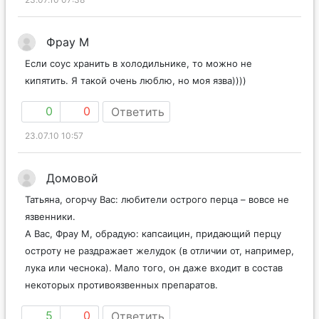
Фрау М
Если соус хранить в холодильнике, то можно не
кипятить. Я такой очень люблю, но моя язва))))
0
0
Ответить
23.07.10 10:57
Домовой
Татьяна, огорчу Вас: любители острого перца – вовсе не
язвенники.
А Вас, Фрау М, обрадую: капсаицин, придающий перцу
остроту не раздражает желудок (в отличии от, например,
лука или чеснока). Мало того, он даже входит в состав
некоторых противоязвенных препаратов.
5
0
Ответить