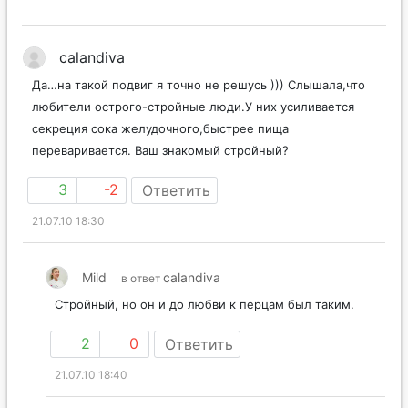
calandiva
Да…на такой подвиг я точно не решусь ))) Слышала,что
любители острого-стройные люди.У них усиливается
секреция сока желудочного,быстрее пища
переваривается. Ваш знакомый стройный?
3
-2
Ответить
21.07.10 18:30
Mild
calandiva
в ответ
Стройный, но он и до любви к перцам был таким.
2
0
Ответить
21.07.10 18:40