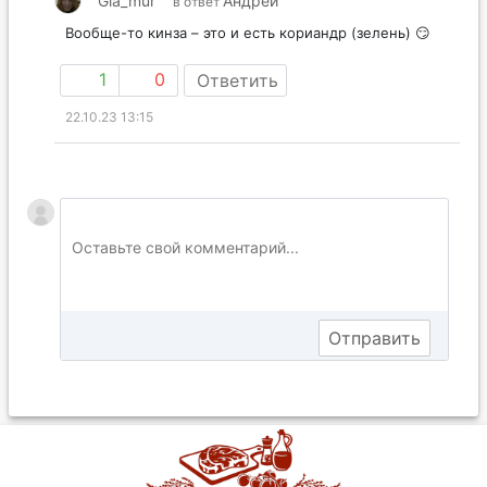
Gla_mur
Андрей
в ответ
Вообще-то кинза – это и есть кориандр (зелень) 😏
1
0
Ответить
22.10.23 13:15