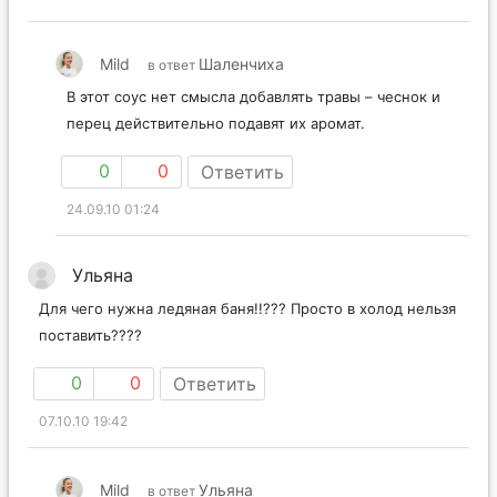
Mild
Шаленчиха
в ответ
В этот соус нет смысла добавлять травы – чеснок и
перец действительно подавят их аромат.
0
0
Ответить
24.09.10 01:24
Ульяна
Для чего нужна ледяная баня!!??? Просто в холод нельзя
поставить????
0
0
Ответить
07.10.10 19:42
Mild
Ульяна
в ответ