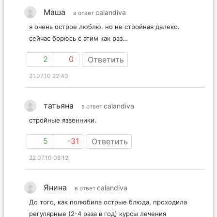
Маша
calandiva
в ответ
я очень острое люблю, но не стройная далеко.
сейчас борюсь с этим как раз…
2
0
Ответить
21.07.10 22:43
татьяна
calandiva
в ответ
стройные язвенники.
5
-31
Ответить
22.07.10 08:12
Янина
calandiva
в ответ
До того, как полюбила острые блюда, проходила
регулярные (2-4 раза в год) курсы лечения