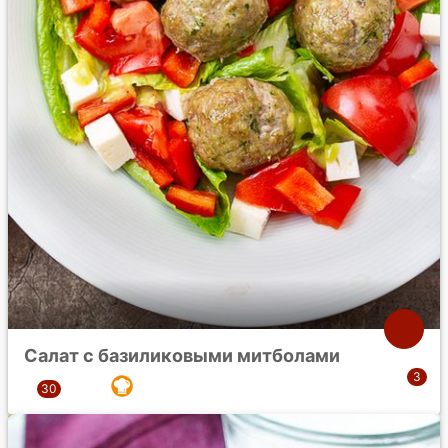
Салат с базиликовыми митболами