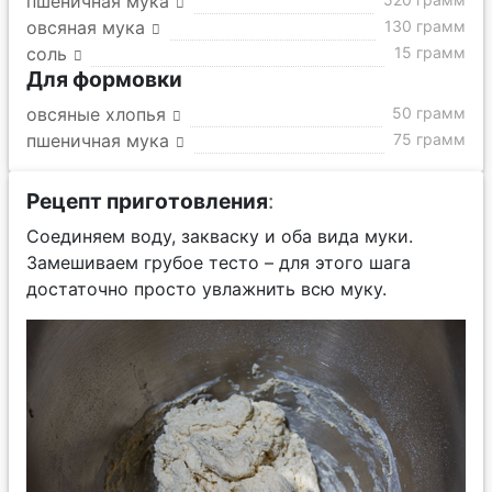
пшеничная мука
овсяная мука
130 грамм
соль
15 грамм
Для формовки
овсяные хлопья
50 грамм
пшеничная мука
75 грамм
Рецепт приготовления
:
Соединяем воду, закваску и оба вида муки.
Замешиваем грубое тесто – для этого шага
достаточно просто увлажнить всю муку.