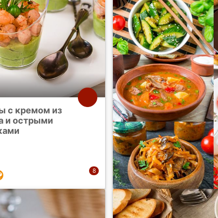
ы с кремом из
а и острыми
ками