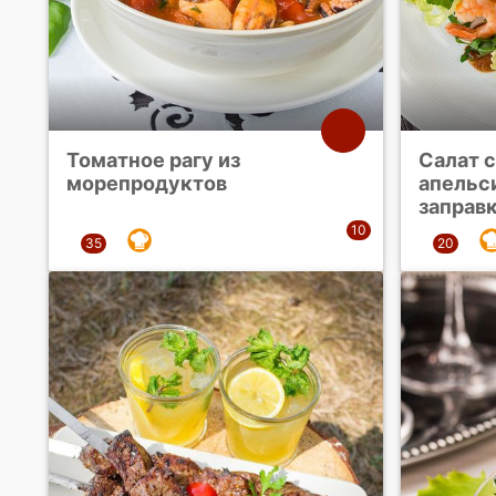
Томатное рагу из
Салат с
морепродуктов
апельс
заправ