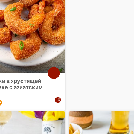
ки в хрустящей
вке с азиатским