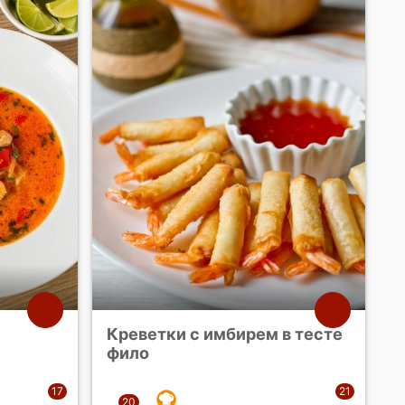
Креветки с имбирем в тесте
фило