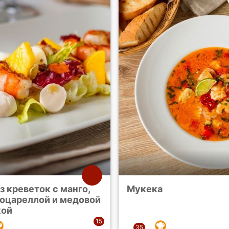
з креветок с манго,
Мукека
оцареллой и медовой
кой