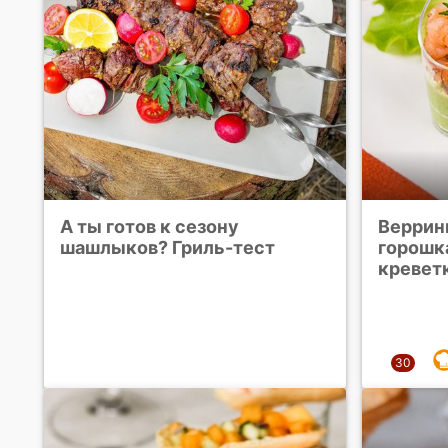
А ты готов к сезону
Веррин
шашлыков? Гриль-тест
горошк
кревет