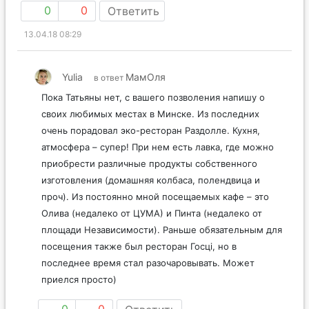
0
0
Ответить
13.04.18 08:29
Yulia
МамОля
в ответ
Пока Татьяны нет, с вашего позволения напишу о
своих любимых местах в Минске. Из последних
очень порадовал эко-ресторан Раздолле. Кухня,
атмосфера – супер! При нем есть лавка, где можно
приобрести различные продукты собственного
изготовления (домашняя колбаса, полендвица и
проч). Из постоянно мной посещаемых кафе – это
Олива (недалеко от ЦУМА) и Пинта (недалеко от
площади Независимости). Раньше обязательным для
посещения также был ресторан Госцi, но в
последнее время стал разочаровывать. Может
приелся просто)