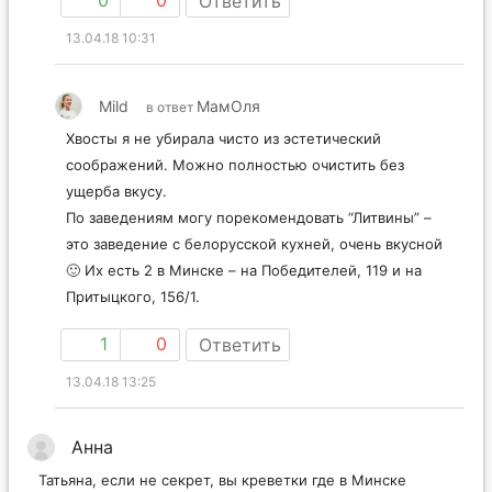
0
0
Ответить
13.04.18 10:31
Mild
МамОля
в ответ
Хвосты я не убирала чисто из эстетический
соображений. Можно полностью очистить без
ущерба вкусу.
По заведениям могу порекомендовать “Литвины” –
это заведение с белорусской кухней, очень вкусной
🙂 Их есть 2 в Минске – на Победителей, 119 и на
Притыцкого, 156/1.
1
0
Ответить
13.04.18 13:25
Анна
Татьяна, если не секрет, вы креветки где в Минске