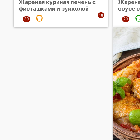
Жареная куриная печень с
Жарена
фисташками и рукколой
соусе 