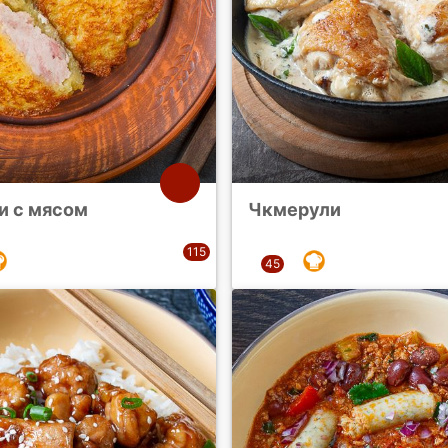
и с мясом
Чкмерули