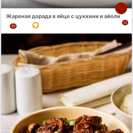
Жареная дорада в яйце с цуккини и айоли