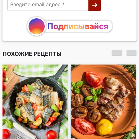
Подписывайся
ПОХОЖИЕ РЕЦЕПТЫ
Треска, запеченная
под томатным
соусом с фетой