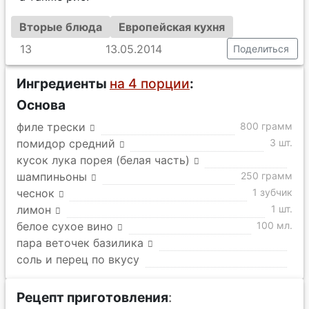
Вторые блюда
Европейская кухня
13
13.05.2014
Поделиться
Ингредиенты
на 4 порции
:
Основа
филе трески
800 грамм
помидор средний
3 шт.
кусок лука порея (белая часть)
шампиньоны
250 грамм
чеснок
1 зубчик
лимон
1 шт.
белое сухое вино
100 мл.
пара веточек базилика
соль и перец по вкусу
Рецепт приготовления
: