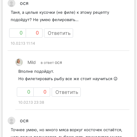
ося
Таня, а целые кусочки (не филе) к этому рецепту
подойдут? Не умею фелировать…
0
0
Ответить
10.02.13 11:14
Mild
ося
в ответ
Вполне подойдут.
Но филетировать рыбу все же стоит научиться 😉
0
0
Ответить
10.02.13 23:38
ося
Точнее умею, но много мяса воркуг косточек остаётся,
невыгодно получается, выбрасывать приходится много.