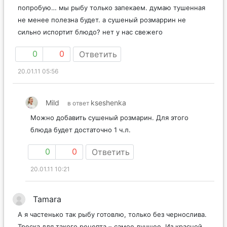
попробую… мы рыбу только запекаем. думаю тушенная
не менее полезна будет. а сушеный розмаррин не
сильно испортит блюдо? нет у нас свежего
0
0
Ответить
20.01.11 05:56
Mild
kseshenka
в ответ
Можно добавить сушеный розмарин. Для этого
блюда будет достаточно 1 ч.л.
0
0
Ответить
20.01.11 10:21
Tamara
А я частенько так рыбу готовлю, только без чернослива.
Треска для такого рецепта – самое лучшее. Из красной