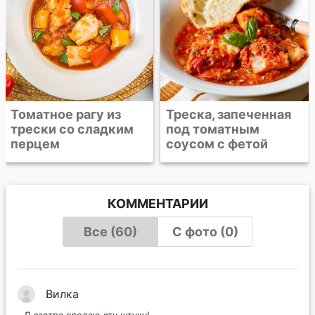
Томатное рагу из
Треска, запеченная
трески со сладким
под томатным
перцем
соусом с фетой
КОММЕНТАРИИ
Все (60)
С фото (0)
Вилка
Я завтра сделаю эту штуку!