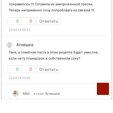
понравилось !!! Готовила из замороженной трески.
Теперь неприменно хочу попробовать из свежей !!!
0
0
Ответить
23.02.13 20:33
Агнешка
Таня, а томатная паста в этом рецепте будет уместна,
если нету помидорок в собственном соку?
0
0
Ответить
22.03.13 10:40
Mild
Агнешка
в ответ
Увы, томатная паста в данном случае не заменяет
помидоры.