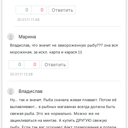
0
0
Ответить
20.01.11 11:48
Марина
Владислав, что значит не замороженную рыбу??? она вся
мороженая, за искл. карпа и карася )))
0
0
Ответить
20.01.11 12:38
Владислав
Ну… так и значит. Рыба сначала живая плавает. Потом её
вылавливают… в рыбных магазинах всегда должна быть
свежая рыба. Это же нормально. Можно же не
зацикливаться на минтае. А купить ДРУГУЮ свежую
рыбу. Если так вас огорчает факт глазирования и потери