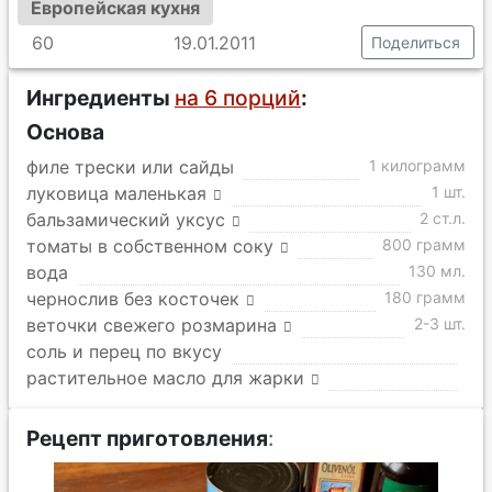
Европейская кухня
60
19.01.2011
Поделиться
Ингредиенты
на 6 порций
:
Основа
филе трески или сайды
1 килограмм
луковица маленькая
1 шт.
бальзамический уксус
2 ст.л.
томаты в собственном соку
800 грамм
вода
130 мл.
чернослив без косточек
180 грамм
веточки свежего розмарина
2-3 шт.
соль и перец по вкусу
растительное масло для жарки
Рецепт приготовления
: