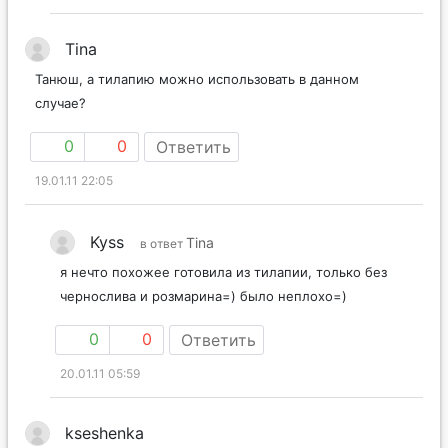
Tina
Танюш, а тилапию можно использовать в данном
случае?
0
0
Ответить
19.01.11 22:05
Kyss
Tina
в ответ
я нечто похожее готовила из тилапии, только без
чернослива и розмарина=) было неплохо=)
0
0
Ответить
20.01.11 05:59
kseshenka