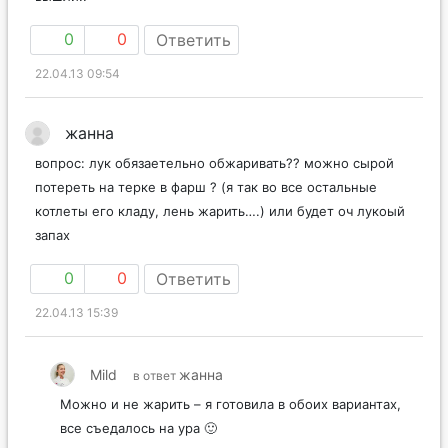
0
0
Ответить
22.04.13 09:54
жанна
вопрос: лук обязаетельно обжаривать?? можно сырой
потереть на терке в фарш ? (я так во все остальные
котлеты его кладу, лень жарить….) или будет оч лукоый
запах
0
0
Ответить
22.04.13 15:39
Mild
жанна
в ответ
Можно и не жарить – я готовила в обоих вариантах,
все съедалось на ура 🙂