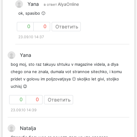
Yana
AlyaOnline
в ответ
ok, spasibo 🙂
0
0
Ответить
23.09.10 14:37
Yana
bog moj, sto raz takuyu shtuku v magazine videla, a dlya
chego ona ne znala, dumala vot strannoe sitechko, i komu
pridet v golovu im poljzovatjsya 🙂 skoljko let givi, stoljko
uchisj 😉
0
0
Ответить
23.09.10 14:39
Natalja