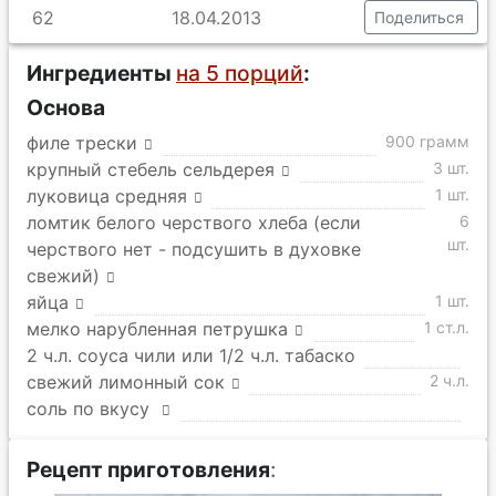
62
18.04.2013
Поделиться
Ингредиенты
на 5 порций
:
Основа
филе трески
900 грамм
крупный стебель сельдерея
3 шт.
луковица средняя
1 шт.
ломтик белого черствого хлеба (если
6
шт.
черствого нет - подсушить в духовке
свежий)
яйца
1 шт.
мелко нарубленная петрушка
1 ст.л.
2 ч.л. соуса чили или 1/2 ч.л. табаско
свежий лимонный сок
2 ч.л.
соль по вкусу
Рецепт приготовления
: