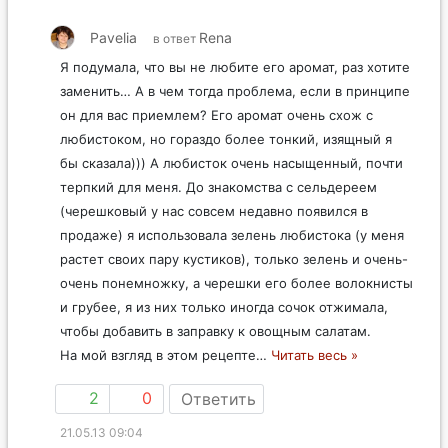
Pavelia
Rena
в ответ
Я подумала, что вы не любите его аромат, раз хотите
заменить… А в чем тогда проблема, если в принципе
он для вас приемлем? Его аромат очень схож с
любистоком, но гораздо более тонкий, изящный я
бы сказала))) А любисток очень насыщенный, почти
терпкий для меня. До знакомства с сельдереем
(черешковый у нас совсем недавно появился в
продаже) я использовала зелень любистока (у меня
растет своих пару кустиков), только зелень и очень-
очень понемножку, а черешки его более волокнисты
и грубее, я из них только иногда сочок отжимала,
чтобы добавить в заправку к овощным салатам.
На мой взгляд в этом рецепте
…
Читать весь »
2
0
Ответить
21.05.13 09:04