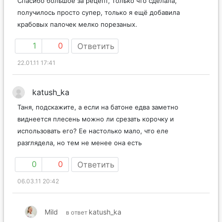
Спасибо большое за рецепт, только что сделала,
получилось просто супер, только я ещё добавила
крабовых палочек мелко порезаных.
1
0
Ответить
22.01.11 17:41
katush_ka
Таня, подскажите, а если на батоне едва заметно
виднеется плесень можно ли срезать корочку и
использовать его? Ее настолько мало, что еле
разглядела, но тем не менее она есть
0
0
Ответить
06.03.11 20:42
Mild
katush_ka
в ответ