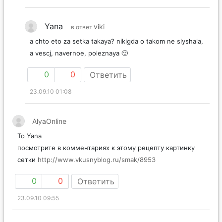
Yana
viki
в ответ
a chto eto za setka takaya? nikigda o takom ne slyshala,
a vescj, navernoe, poleznaya 🙂
0
0
Ответить
23.09.10 01:08
AlyaOnline
To Yana
посмотрите в комментариях к этому рецепту картинку
сетки
http://www.vkusnyblog.ru/smak/8953
0
0
Ответить
23.09.10 09:55