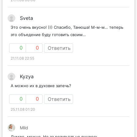
Sveta
Это очень вкусно! ))) Спасибо, Танюша! М-м-м… теперь
это объедение буду готовить своим…
0
0
Ответить
21.11.08 22:55
Kyzya
А можно их в духовке запечь?
0
0
Ответить
25.11.08 01:20
Mild
Думаю, можно. Но за результат не ручаюсь.