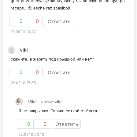
gdet povtoreniya 🙂 sleduyuschiy raz sdelayu polnostjyu po
receptu. 🙂 esche raz spasibo!!!
0
0
Ответить
15.09.10 13:47
viki
скажите, а жарить под крышкой или нет?
0
0
Ответить
22.09.10 17:35
Mild
viki
в ответ
Я не накрываю. Только сеткой от брызг.
0
0
Ответить
23.09.10 00:12