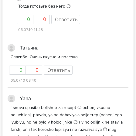
Тогда готовьте без него 🙂
0
0
Ответить
05.07.10 11:48
Татьяна
Спасибо. Очень вкусно и полезно.
0
0
Ответить
05.07.10 08:40
Yana
i snova spasibo boljshoe za recept 🙂 ochenj vkusno
poluchilosj. ptavda, ya ne dobavlyala seljderey (ochenj ego
lyublyu, no ne bylo v holodiljnike 🙂 ) v holodiljnik ne stavila
farsh, on i tak horosho lepilsya i ne razvalivalsya 🙂 mug