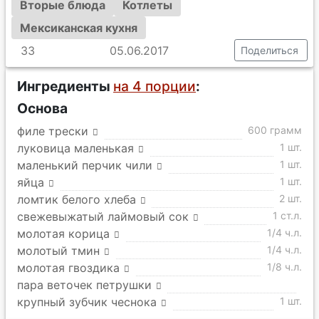
Вторые блюда
Котлеты
Мексиканская кухня
33
05.06.2017
Поделиться
Ингредиенты
на 4 порции
:
Основа
филе трески
600 грамм
луковица маленькая
1 шт.
маленький перчик чили
1 шт.
яйца
1 шт.
ломтик белого хлеба
2 шт.
свежевыжатый лаймовый сок
1 ст.л.
молотая корица
1/4 ч.л.
молотый тмин
1/4 ч.л.
молотая гвоздика
1/8 ч.л.
пара веточек петрушки
крупный зубчик чеснока
1 шт.