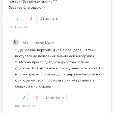
потери “Ваааау-как вкусно^^”
Заранее благодарю=)
3
0
Ответить
05.11.13 22:01
Mild
Маля
в ответ
1. Да, можно порубить филе в блендере – я так и
поступала до появления вменяемой мясорубки.
2. Можно просто доводить до готовности во
фритюре. Для этого нужно чуть уменьшить огонь. Но
в то же время, слишком долго держать биточки во
фритюре не стоит, поскольку они могут впитать
слишком много жира.
0
0
Ответить
08.11.13 22:22