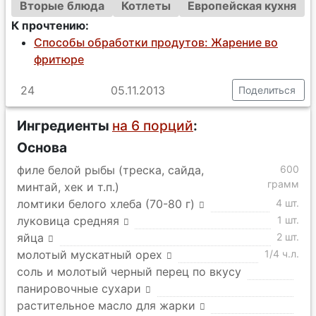
Вторые блюда
Котлеты
Европейская кухня
К прочтению:
Способы обработки продутов: Жарение во
фритюре
24
05.11.2013
Поделиться
Ингредиенты
на 6 порций
:
Основа
филе белой рыбы (треска, сайда,
600
грамм
минтай, хек и т.п.)
ломтики белого хлеба (70-80 г)
4 шт.
луковица средняя
1 шт.
яйца
2 шт.
молотый мускатный орех
1/4 ч.л.
соль и молотый черный перец по вкусу
панировочные сухари
растительное масло для жарки