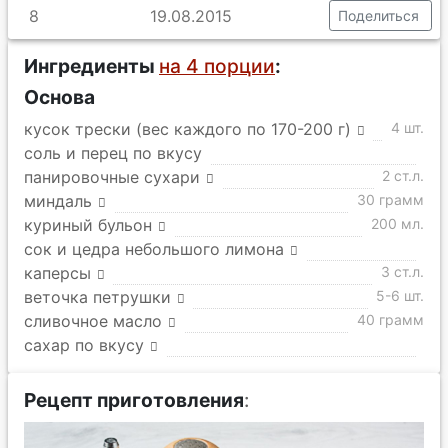
8
19.08.2015
Поделиться
Ингредиенты
на 4 порции
:
Основа
кусок трески (вес каждого по 170-200 г)
4 шт.
соль и перец по вкусу
панировочные сухари
2 ст.л.
миндаль
30 грамм
куриный бульон
200 мл.
сок и цедра небольшого лимона
каперсы
3 ст.л.
веточка петрушки
5-6 шт.
сливочное масло
40 грамм
сахар по вкусу
Рецепт приготовления
: