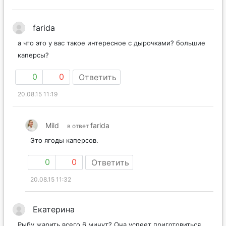
farida
а что это у вас такое интересное с дырочками? большие
каперсы?
0
0
Ответить
20.08.15 11:19
Mild
farida
в ответ
Это ягоды каперсов.
0
0
Ответить
20.08.15 11:32
Екатерина
Рыбу жарить всего 6 минут? Она успеет приготовиться