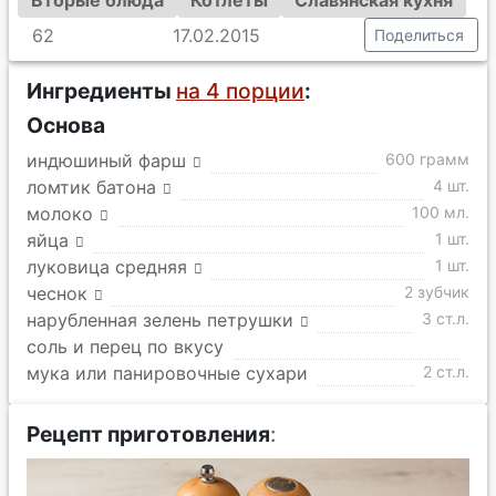
Вторые блюда
Котлеты
Славянская кухня
62
17.02.2015
Поделиться
Ингредиенты
на 4 порции
:
Основа
индюшиный фарш
600 грамм
ломтик батона
4 шт.
молоко
100 мл.
яйца
1 шт.
луковица средняя
1 шт.
чеснок
2 зубчик
нарубленная зелень петрушки
3 ст.л.
соль и перец по вкусу
мука или панировочные сухари
2 ст.л.
Рецепт приготовления
: