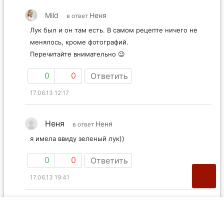
Mild
Неня
в ответ
Лук был и он там есть. В самом рецепте ничего не
менялось, кроме фотографий.
Перечитайте внимательно 😉
0
0
Ответить
17.06.13 12:17
Неня
Неня
в ответ
я имела ввиду зеленый лук))
0
0
Ответить
17.06.13 19:41
галина
фарш сделала , а как дальше ? как куриные ? решила