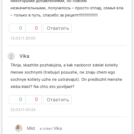
некоторыми добавлениями, но совсем
незначительными, получилось – просто отпад, семья ела
– только в путь, спасибо за рецепт!!!!!!!!!!!!!!!!
0
0
Ответить
13.03.11 20:00
Vika
TAnja, skazhite pozhalujsta, a kak naoborot sdelat kotelty
menee sochnymi (trebujut posushe, ne znaju chem ego
sochnye kotlety uzhe ne ustraivajut). On predlozhil menshe
xleba klast? Na chto eto povlijaet?
0
0
Ответить
22.03.11 00:24
Mild
Vika
в ответ