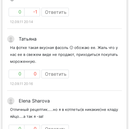
0
-1
Ответить
12.09.11 20:14
Татьяна
На фотке такая вкусная фасоль 🙂 обожаю ее. Жаль что у
нас ее в свежем виде не продают, приходиться покупать
мороженную.
0
0
Ответить
12.09.11 20:16
Elena Sharova
Отличный рецептик…..но я в котлеты(в никакие)не кладу
яйцо….а так я -за!
0
0
Ответить