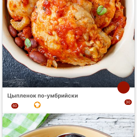
Цыпленок по-умбрийски