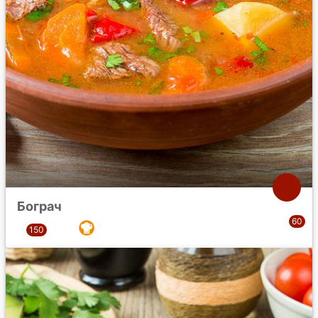
Бограч