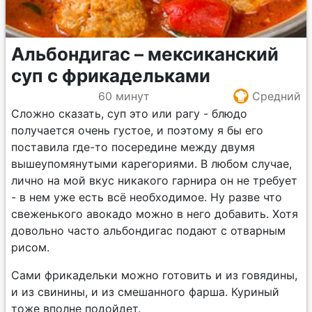
Альбондигас – мексиканский
суп с фрикадельками
60 минут
Средний
Сложно сказать, суп это или рагу - блюдо
получается очень густое, и поэтому я бы его
поставила где-то посередине между двумя
вышеупомянутыми карегориями. В любом случае,
лично на мой вкус никакого гарнира он не требует
- в нем уже есть всё необходимое. Ну разве что
свеженького авокадо можно в него добавить. Хотя
довольно часто альбондигас подают с отварным
рисом.
Сами фрикадельки можно готовить и из говядины,
и из свинины, и из смешанного фарша. Куриный
тоже вполне подойдет.