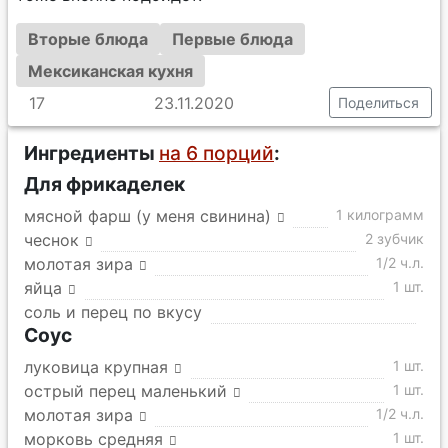
Вторые блюда
Первые блюда
Мексиканская кухня
17
23.11.2020
Поделиться
Ингредиенты
на 6 порций
:
Для фрикаделек
мясной фарш (у меня свинина)
1 килограмм
чеснок
2 зубчик
молотая зира
1/2 ч.л.
яйца
1 шт.
соль и перец по вкусу
Соус
луковица крупная
1 шт.
острый перец маленький
1 шт.
молотая зира
1/2 ч.л.
морковь средняя
1 шт.