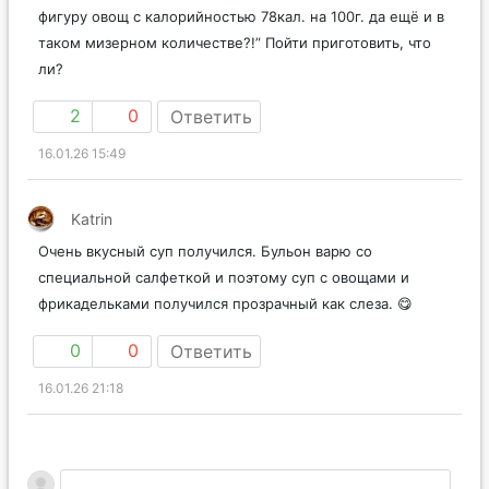
фигуру овощ с калорийностью 78кал. на 100г. да ещё и в
таком мизерном количестве?!” Пойти приготовить, что
ли?
2
0
Ответить
16.01.26 15:49
Katrin
Очень вкусный суп получился. Бульон варю со
специальной салфеткой и поэтому суп с овощами и
фрикадельками получился прозрачный как слеза. 😋
0
0
Ответить
16.01.26 21:18