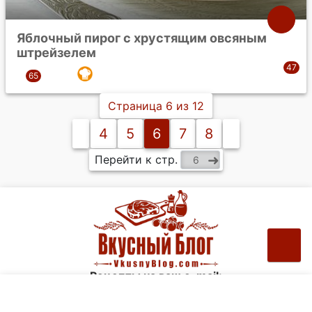
Яблочный пирог с хрустящим овсяным
штрейзелем
Страница 6 из 12
4
5
6
7
8
Перейти к стр.
Рецепты на ваш e-mail: