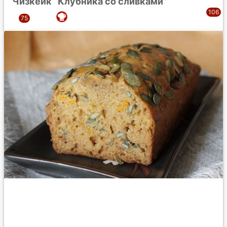
Чизкейк “Клубника со сливками”