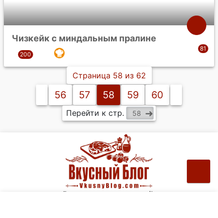
Чизкейк с миндальным пралине
Страница 58 из 62
56
57
58
59
60
Перейти к стр.
Рецепты на ваш e-mail: