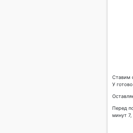
Ставим ф
У готов
Оставляе
Перед п
минут 7,