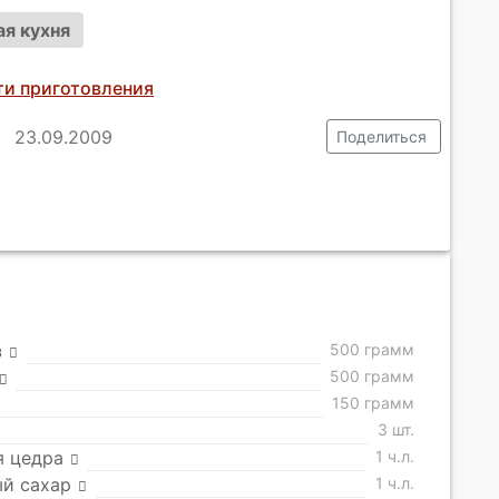
я кухня
ти приготовления
23.09.2009
Поделиться
з
500 грамм
500 грамм
150 грамм
3 шт.
я цедра
1 ч.л.
ый сахар
1 ч.л.