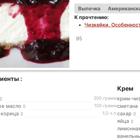
Выпечка
Американска
К прочтению:
Чизкейки. Особеннос
95
иенты :
а
Крем
200 грамм
крим-чи
ое масло
100 грамм
сметана
 корица
1/2 ч.л.
сахар
яйца
лимонна
ванильн