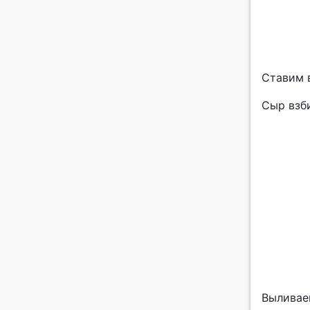
Ставим 
Сыр взб
Выливае