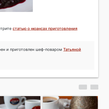
мотрите
статью о нюансах приготовления
ерен и приготовлен шеф-поваром
Татьяной
Чизкейк "Премьера"
Ми
из маскарпоне
яг