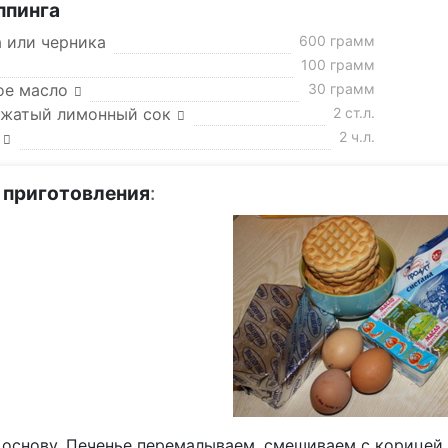
ппинга
а или черника
600 грамм
100 грамм
ое масло
30 грамм
жатый лимонный сок
2 ст.л.
2 ч.л.
 приготовления
:
 основу. Печенье перемалываем, смешиваем с корицей