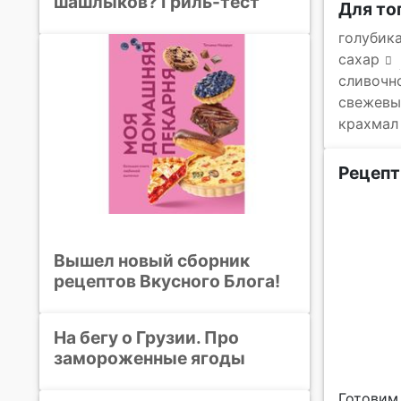
шашлыков? Гриль-тест
Для то
голубик
сахар
сливочн
свежевы
крахмал
Рецепт
Вышел новый сборник
рецептов Вкусного Блога!
На бегу о Грузии. Про
замороженные ягоды
Готовим