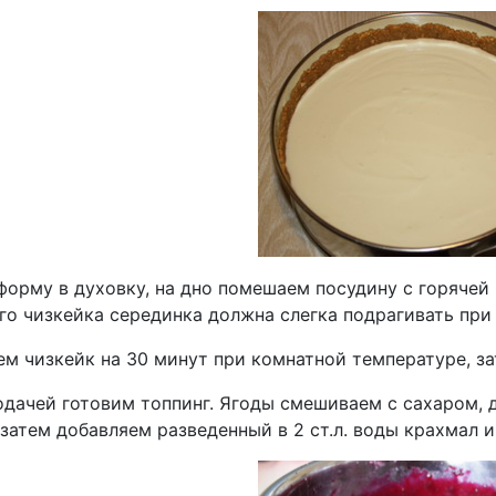
орму в духовку, на дно помешаем посудину с горячей 
ого чизкейка серединка должна слегка подрагивать пр
м чизкейк на 30 минут при комнатной температуре, за
одачей готовим топпинг. Ягоды смешиваем с сахаром, 
 затем добавляем разведенный в 2 ст.л. воды крахмал и