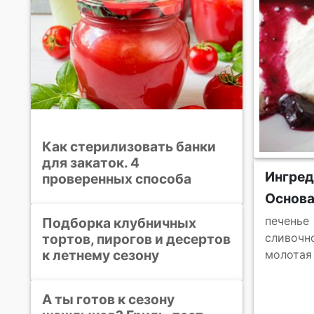
Как стерилизовать банки
для закаток. 4
Ингред
проверенных способа
Основ
печенье
Подборка клубничных
тортов, пирогов и десертов
сливочн
к летнему сезону
молотая
А ты готов к сезону