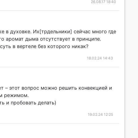
26.08.17 18:40
е в духовке. Их[трдельники] сейчас много где
что аромат дыма отсутствует в принципе.
суть в вертеле без которого никак?
18.02.24 14:43
ет – этот вопрос можно решить конвекцией и
м режимом.
ть и пробовать делать)
19.02.24 12:25