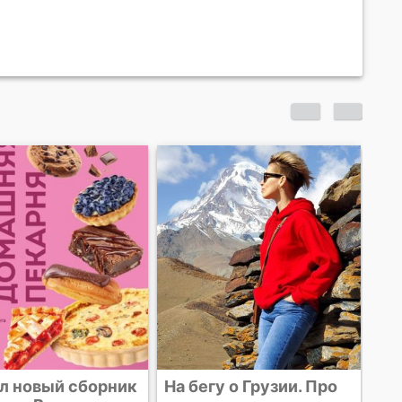
На 
мо
ры
л новый сборник
На бегу о Грузии. Про