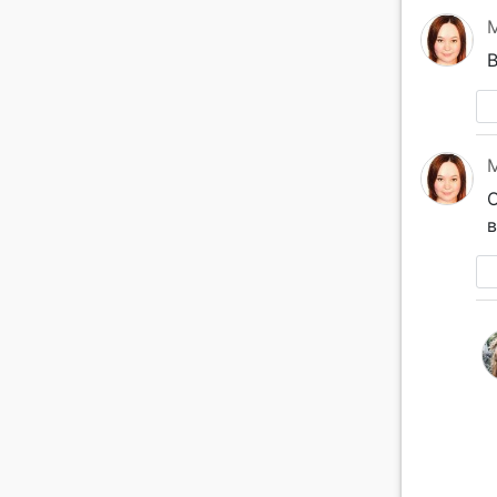
M
В
M
О
в