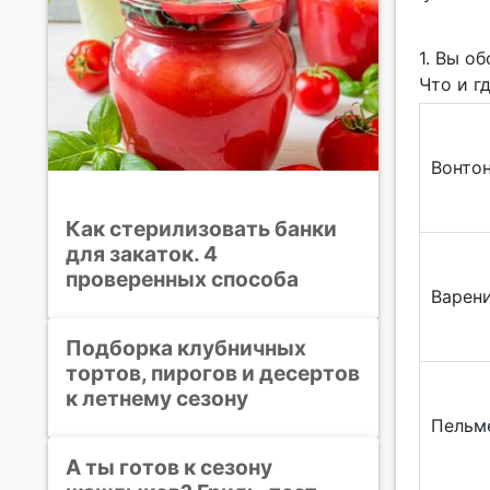
1.
Вы об
Что и г
Вонто
Как стерилизовать банки
для закаток. 4
проверенных способа
Варен
Подборка клубничных
тортов, пирогов и десертов
к летнему сезону
Пельм
А ты готов к сезону