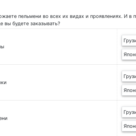
ожаете пельмени во всех их видах и проявлениях. И в 
де вы будете заказывать?
Груз
ны
Япон
Груз
ики
Япон
Груз
ени
Япон