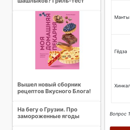
шашлыков? Гриль-тест
Манты
Гёдза
Вышел новый сборник
Хинка
рецептов Вкусного Блога!
На бегу о Грузии. Про
Вопрос 1
замороженные ягоды