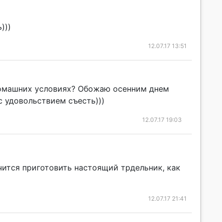
)))
12.07.17 13:51
 домашних условиях? Обожаю осенним днем
с удовольствием съесть)))
12.07.17 19:03
чится приготовить настоящий трдельник, как
12.07.17 21:41