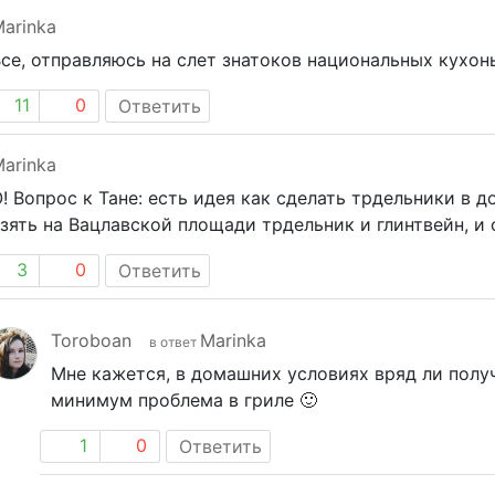
arinka
се, отправляюсь на слет знатоков национальных кухонь
11
0
Ответить
arinka
! Вопрос к Тане: есть идея как сделать трдельники в
зять на Вацлавской площади трдельник и глинтвейн, и 
3
0
Ответить
Toroboan
Marinka
в ответ
Мне кажется, в домашних условиях вряд ли полу
минимум проблема в гриле 🙂
1
0
Ответить