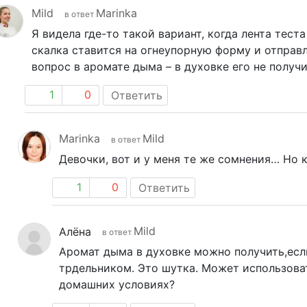
Mild
Marinka
в ответ
Я видела где-то такой вариант, когда лента тест
скалка ставится на огнеупорную форму и отправл
вопрос в аромате дыма – в духовке его не получи
1
0
Ответить
Marinka
Mild
в ответ
Девочки, вот и у меня те же сомнения… Но к
1
0
Ответить
Mild
Алёна
в ответ
Аромат дыма в духовке можно получить,есл
трдельником. Это шутка. Может использоват
домашних условиях?