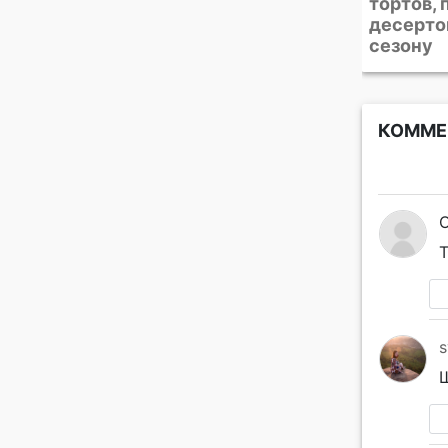
банки для закаток. 4
тортов, 
проверенных способа
десерто
сезону
КОММЕ
Т
s
Ш