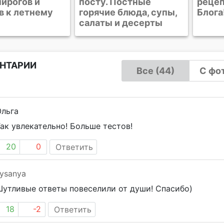
пирогов и
посту. Постные
рецеп
в к летнему
горячие блюда, супы,
Блога
салаты и десерты
НТАРИИ
Все (44)
С фот
Ольга
ак увлекательно! Больше тестов!
20
0
Ответить
ysanya
утливые ответы повеселили от души! Спасибо)
18
-2
Ответить