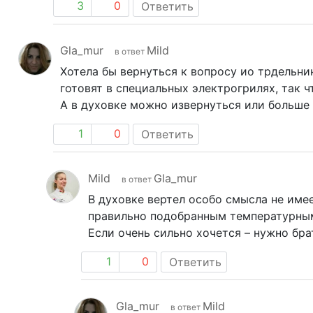
3
0
Ответить
Gla_mur
Mild
в ответ
Хотела бы вернуться к вопросу ио трдельник
готовят в специальных электрогрилях, так 
А в духовке можно извернуться или больше 
1
0
Ответить
Mild
Gla_mur
в ответ
В духовке вертел особо смысла не име
правильно подобранным температурны
Если очень сильно хочется – нужно бра
1
0
Ответить
Gla_mur
Mild
в ответ