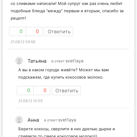
со сливками написали! Мой супруг как раз очень любит
подобные блюда “между” первым и вторым, спасибо за
рецепт!
0
0
Ответить
21.08.12 09:58
Татьяна
svet1aya
в ответ
А вы в каком городе живёте? Может мы вам
подскажем, где купить кокосовое молоко.
0
0
Ответить
21.08.12 10:05
Анна
svet1aya
в ответ
Берете кокосы, сверлите в них дрелью дырки и
сливаете то самое кокосовое молоко))