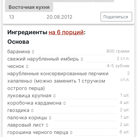
Восточная кухня
13
20.08.2012
Поделиться
Ингредиенты
на 6 порций
:
Основа
баранина
800 грамм
свежий нарубленный имбирь
2 ст.л.
чеснок
4-5 зубчик
нарубленные консервированные перчики
2
ст.л.
халапеньо (можно заменить 1 стручком
острого перца)
луковица крупная
1 шт.
коробочка кардамона
4 шт.
гвоздика
2 шт.
палочка корицы
1 шт.
лавровый лист
2 шт.
горошина черного перца
6 шт.