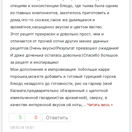
специям и консистенции блюдо, где тыква была одним
из главных компонентов, захотелось приготовить и
дома,что-то схожее,такое же дымящееся и
ароматное,насыщенно вкусом и цветом явство.
Этот рецепт прекрасен и довольно прост, чем и
отличается от прочей сотни других менее удачных
рецептов.Очень вкусно!Результат превзошел ожидания!
И даже доченька осталась довольна:)Спасибо большое
за рецепт и инспирацию!
Мои дополнение и импровизация: побольше карри
порошка,можете добавить и готовый турецкий горохв
блюдо незадолго до готовности, рис на гарнир (мой
басмати,предварительно обжаренный с щепоткой
измельченной гвоздики(так ароматней), сверху, в
качестве интересной вкусов ой ноты,
…
Читать весь »
5
0
Ответить
06.10.14 14:01