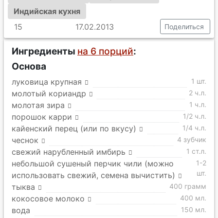
Индийская кухня
15
17.02.2013
Поделиться
Ингредиенты
на 6 порций
:
Основа
луковица крупная
1 шт.
молотый кориандр
2 ч.л.
молотая зира
1 ч.л.
порошок карри
1/2 ч.л.
кайенский перец (или по вкусу)
1/4 ч.л.
чеснок
4 зубчик
свежий нарубленный имбирь
1 ст.л.
небольшой сушеный перчик чили (можно
1-2
шт.
использовать свежий, семена вычистить)
тыква
400 грамм
кокосовое молоко
400 мл.
вода
150 мл.