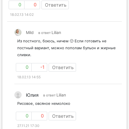
0
0
Ответить
18.02.13 14:02
Mild
Lilian
в ответ
Из постного, боюсь, ничем 🙁 Если готовить не
постный вариант, можно пополам бульон и жирные
сливки.
0
-1
Ответить
18.02.13 14:55
Юлия
Lilian
в ответ
Рисовое, овсяное немолоко
0
0
Ответить
27.11.21 17:30