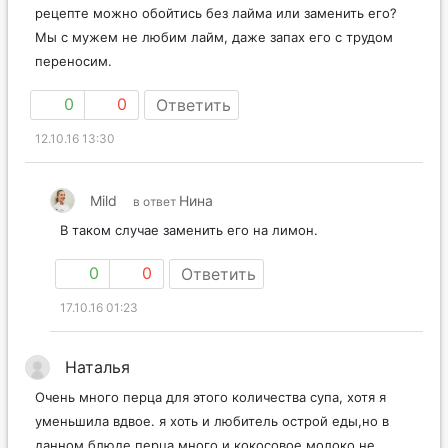
рецепте можно обойтись без лайма или заменить его?
Мы с мужем не любим лайм, даже запах его с трудом
переносим.
0
0
Ответить
12.10.16 13:30
Mild
Нина
в ответ
В таком случае заменить его на лимон.
0
0
Ответить
17.10.16 01:23
Наталья
Очень много перца для этого количества супа, хотя я
уменьшила вдвое. я хоть и любитель острой еды,но в
данном блюде перца много и кокосовое молоко не