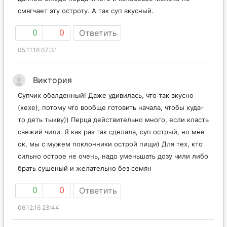
смягчает эту остроту. А так суп вкусный.
0
0
Ответить
05.11.16 07:31
Виктория
Супчик обалденный! Даже удивилась, что так вкусно
(хехе), потому что вообще готовить начала, чтобы куда-
то деть тыкву)) Перца действительно много, если класть
свежий чили. Я как раз так сделала, суп острый, но мне
ок, мы с мужем поклонники острой пищи) Для тех, кто
сильно острое не очень, надо уменьшать дозу чили либо
брать сушеный и желательно без семян
0
0
Ответить
06.12.16 23:44