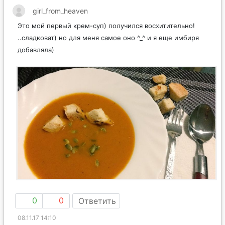
girl_from_heaven
Это мой первый крем-суп) получился восхитительно!
..сладковат) но для меня самое оно ^_^ и я еще имбиря
добавляла)
0
0
Ответить
08.11.17 14:10