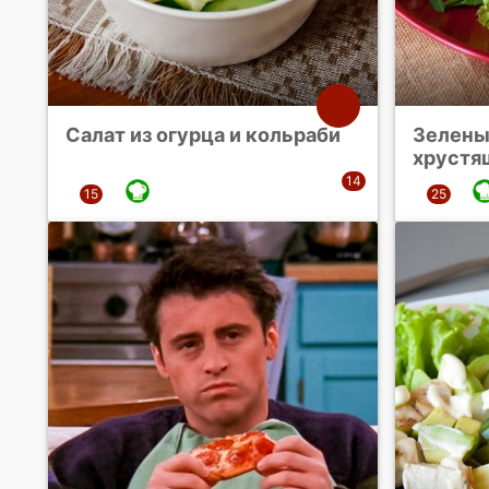
Салат из огурца и кольраби
Зелены
хрустя