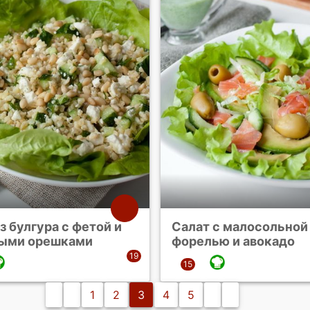
з булгура с фетой и
Салат с малосольной
ыми орешками
форелью и авокадо
1
2
3
4
5