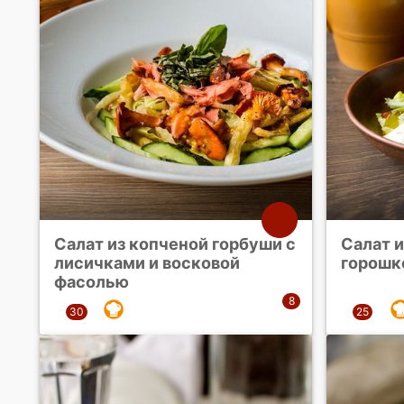
Салат из копченой горбуши с
Салат и
лисичками и восковой
горошк
фасолью