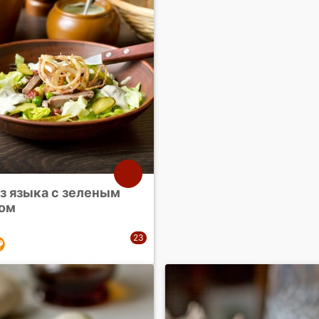
з языка с зеленым
ом