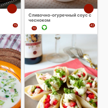
Сливочно-огуречный соус с
чесноком