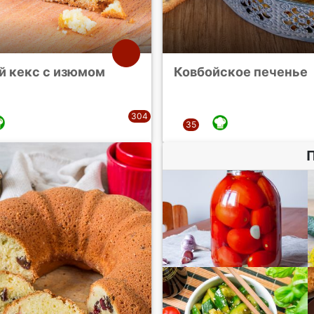
й кекс с изюмом
Ковбойское печенье