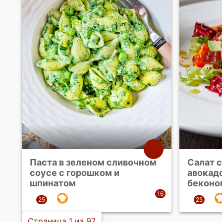
Паста в зеленом сливочном
Салат 
соусе с горошком и
авокад
шпинатом
беконо
Страница 1 из 97