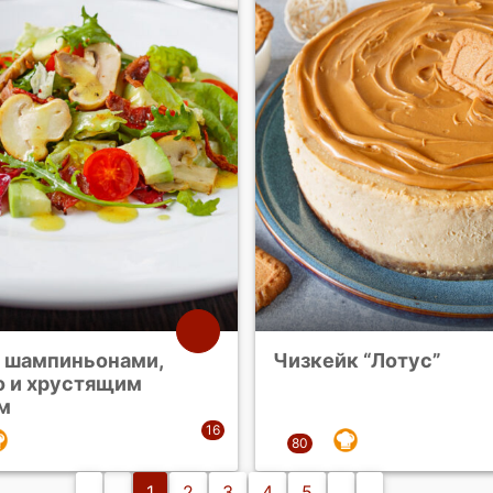
с шампиньонами,
Чизкейк “Лотус”
о и хрустящим
м
1
2
3
4
5