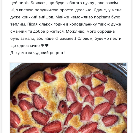
цей пиріг. Боялася, що буде забагато цукру , але зовсім
ні, з кислою полуничкою просто ідеально. Єдине, у мене
дуже крихкий вийшов. Майже неможливо порізати було
теплим. Після кількох годин в холодильнику також дуже
смачний та добре ріжеться. Можливо, мого борошна
було замало, або яйце 🥚 замале:) Словом, будемо пекти
ще однозначно 🧡❤️
Дякуємо за чудовий рецепт!