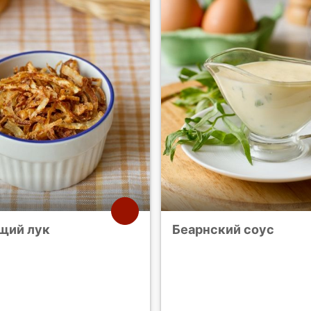
щий лук
Беарнский соус