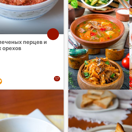
печеных перцев и
х орехов