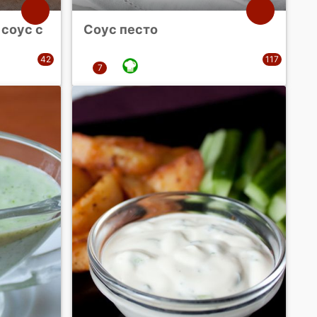
соус с
Соус песто