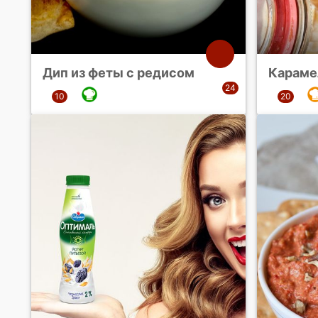
Дип из феты с редисом
Караме