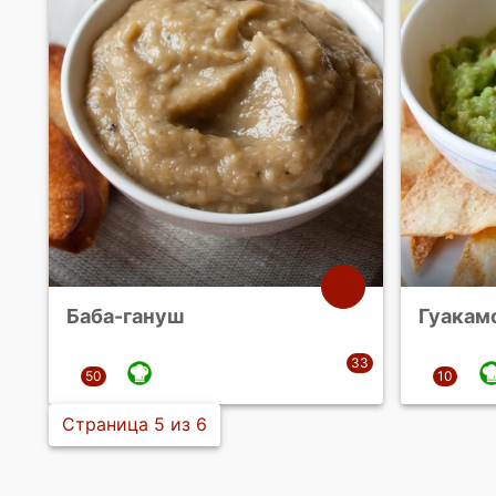
Баба-гануш
Гуакам
Страница 5 из 6