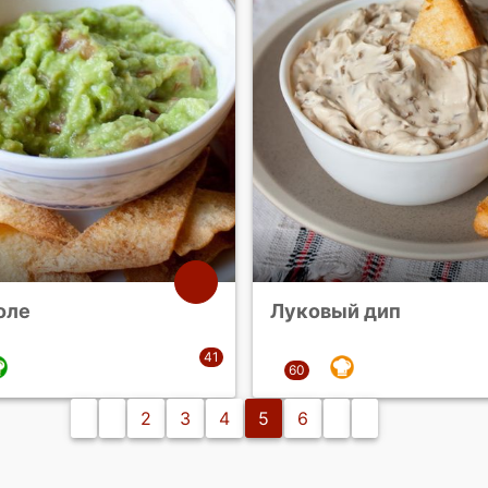
оле
Луковый дип
2
3
4
5
6