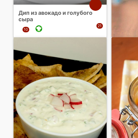
Дип из авокадо и голубого
сыра