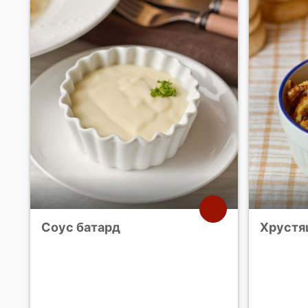
Соус батард
Хрустя