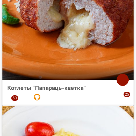
Котлеты “Папараць-кветка”