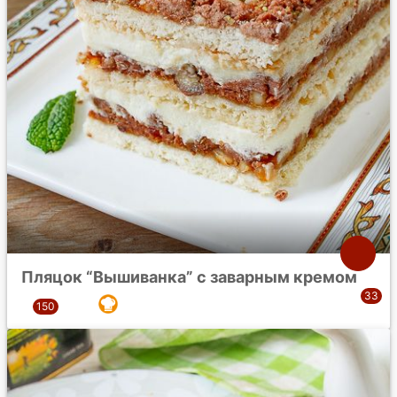
Пляцок “Вышиванка” с заварным кремом